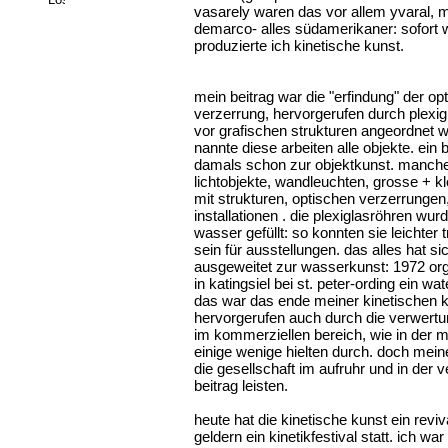
vasarely waren das vor allem yvaral, m
demarco- alles südamerikaner: sofort w
produzierte ich kinetische kunst.
mein beitrag war die "erfindung" der op
verzerrung, hervorgerufen durch plexig
vor grafischen strukturen angeordnet w
nannte diese arbeiten alle objekte. ein b
damals schon zur objektkunst. manch
lichtobjekte, wandleuchten, grosse + k
mit strukturen, optischen verzerrungen,
installationen . die plexiglasröhren wur
wasser gefüllt: so konnten sie leichter 
sein für ausstellungen. das alles hat si
ausgeweitet zur wasserkunst: 1972 orga
in katingsiel bei st. peter-ording ein wate
das war das ende meiner kinetischen k
hervorgerufen auch durch die verwertun
im kommerziellen bereich, wie in der 
einige wenige hielten durch. doch mein
die gesellschaft im aufruhr und in der 
beitrag leisten.
heute hat die kinetische kunst ein reviv
geldern ein kinetikfestival statt. ich wa