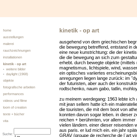
kinetik - op art
home
ausstellungen
ausgehend von dem griechischen begrif
malerei
die bewegung betreffend, entstand in d
rauchzeichnungen
eine neue kunstrichtung: die der kineti
die die bewegung an sich zum gestaltu
installationen
erhebt. durch bewegte objekte (mittels 
kinetik - op art
magnetismus, lichtspiele, wind, wasser
-
weitere bilder
ein optisches variiertes erscheinungsbi
-
daylight (1968)
anregungen liegen lange zurück: im "
objekte
der futuristen, aber auch der konstrukti
fotografische arbeiten
rodtschenko, naum gabo, tatlin, mohlo
performances
zu meinem werdegang: 1963 lebte ich
videos und filme
mit jean sellem hatte ich ein maleratel
loom of creation
die touristen, die mit dem boot von ath
konnten davon sogar leben. in dieser z
texte + bücher
reichen + berühmten, vor allem immer 
vita
vielen ländern. einer dieser reisenden w
aus paris. er lud mich ein. ein jahr spät
Suche:
GRAV (groupe de recherche de l`art v