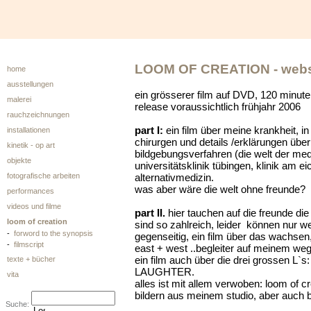
LOOM OF CREATION - webs
home
ausstellungen
ein grösserer film auf DVD, 120 minute
malerei
release voraussichtlich frühjahr 2006
rauchzeichnungen
part I:
ein film über meine krankheit, in
installationen
chirurgen und details /erklärungen üb
kinetik - op art
bildgebungsverfahren (die welt der med
objekte
universitätsklinik tübingen, klinik am e
fotografische arbeiten
alternativmedizin.
was aber wäre die welt ohne freunde?
performances
videos und filme
part II.
hier tauchen auf die freunde di
loom of creation
sind so zahlreich, leider können nur w
-
forword to the synopsis
gegenseitig, ein film über das wachsen,di
-
filmscript
east + west ..begleiter auf meinem wege
ein film auch über die drei grossen L`s
texte + bücher
LAUGHTER.
vita
alles ist mit allem verwoben: loom of c
bildern aus meinem studio, aber auch 
Suche: