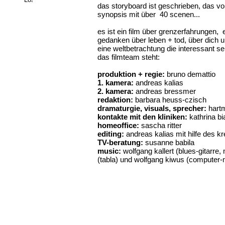
das storyboard ist geschrieben, das v
synopsis mit über 40 scenen...
es ist ein film über grenzerfahrungen, 
gedanken über leben + tod, über dich 
eine weltbetrachtung die interessant se
das filmteam steht:
produktion + regie:
bruno demattio
1. kamera:
andreas kalias
2. kamera:
andreas bressmer
redaktion:
barbara heuss-czisch
dramaturgie, visuals, sprecher:
hartm
kontakte mit den kliniken:
kathrina bi
homeoffice:
sascha ritter
editing:
andreas kalias mit hilfe des 
TV-beratung:
susanne babila
music:
wolfgang kallert (blues-gitarre
(tabla) und wolfgang kiwus (computer-