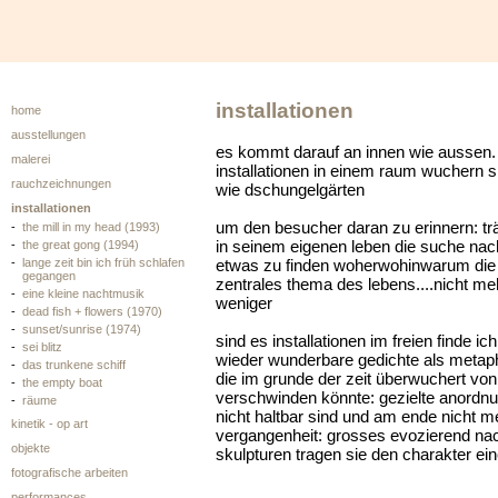
installationen
home
ausstellungen
es kommt darauf an innen wie aussen.
malerei
installationen in einem raum wuchern
rauchzeichnungen
wie dschungelgärten
installationen
um den besucher daran zu erinnern: tr
-
the mill in my head (1993)
in seinem eigenen leben die suche nac
-
the great gong (1994)
-
lange zeit bin ich früh schlafen
etwas zu finden woherwohinwarum die
gegangen
zentrales thema des lebens....nicht me
-
eine kleine nachtmusik
weniger
-
dead fish + flowers (1970)
-
sunset/sunrise (1974)
sind es installationen im freien finde i
-
sei blitz
wieder wunderbare gedichte als metaph
-
das trunkene schiff
die im grunde der zeit überwuchert von
-
the empty boat
verschwinden könnte: gezielte anordnung
-
räume
nicht haltbar sind und am ende nicht m
kinetik - op art
vergangenheit: grosses evozierend na
objekte
skulpturen tragen sie den charakter eine
fotografische arbeiten
performances