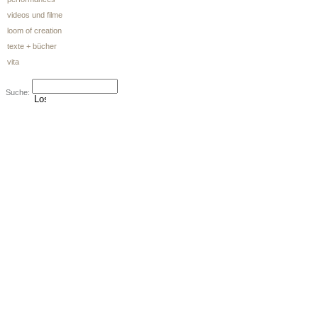
videos und filme
loom of creation
texte + bücher
vita
Suche: