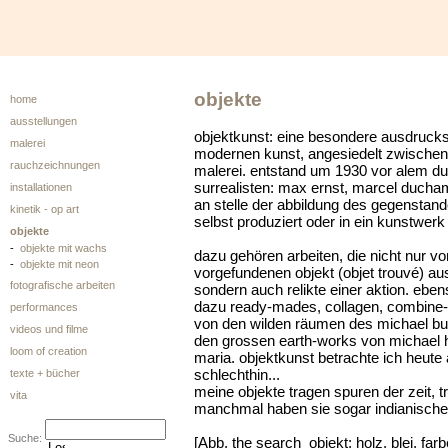
objekte
home
ausstellungen
objektkunst: eine besondere ausdruck
malerei
modernen kunst, angesiedelt zwischen 
rauchzeichnungen
malerei. entstand um 1930 vor alem du
surrealisten: max ernst, marcel ducha
installationen
an stelle der abbildung des gegenstand
kinetik - op art
selbst produziert oder in ein kunstwer
objekte
-
objekte mit wachs
dazu gehören arbeiten, die nicht nur v
-
objekte mit neon
vorgefundenen objekt (objet trouvé) a
fotografische arbeiten
sondern auch relikte einer aktion. ebe
dazu ready-mades, collagen, combine-p
performances
von den wilden räumen des michael but
videos und filme
den grossen earth-works von michael hei
loom of creation
maria. objektkunst betrachte ich heute
schlechthin...
texte + bücher
meine objekte tragen spuren der zeit, t
vita
manchmal haben sie sogar indianische
Suche:
[Abb. the search objekt; holz, blei, far