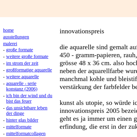
innovationspreis
home
ausstellungen
malerei
die aquarelle sind gemalt au
-
große formate
450 - gramm-papieren, rauh,
-
weitere große formate
grösse 48 x 36 cm. also hoc
-
im strom der zeit
neben der aquarellfarbe wur
-
großformatige aquarelle
-
weitere aquarelle
manchmal kohle und bleistif
-
aquarelle - serie
verstärkung der farbfelder b
konstanz (2006)
-
ich bin der wind und du
bist das feuer
kunst als utopie, so würde 
-
das unsichtbare leben
innovationspreis 2005 beze
der dinge
geht es ja immer um einen g
-
hinter glas bilder
erfindung, die erst in der 
-
mittelformate
-
mittelformatcollagen