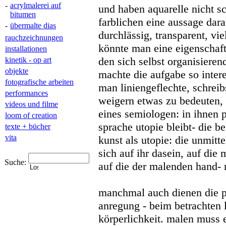
-
acrylmalerei auf
und haben aquarelle nicht s
bitumen
farblichen eine aussage dara
-
übermalte dias
durchlässig, transparent, vie
rauchzeichnungen
könnte man eine eigenschaft 
installationen
den sich selbst organisiere
kinetik - op art
objekte
machte die aufgabe so inter
fotografische arbeiten
man liniengeflechte, schreib
performances
weigern etwas zu bedeuten
videos und filme
eines semiologen: in ihnen p
loom of creation
sprache utopie bleibt- die b
texte + bücher
vita
kunst als utopie: die unmitt
sich auf ihr dasein, auf die
Suche:
auf die der malenden hand- r
manchmal auch dienen die p
anregung - beim betrachten li
körperlichkeit. malen muss 