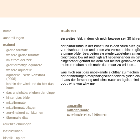
malerei
home
ausstellungen
ein weites feld: in dem ich mich bewege seit 30 jahren
malerei
der pluralismus in der kunst und in den stilen alles gl
vermischbar oben und unten wie vorne so hinten gl
-
große formate
stumme bilder bearbeiten sie wiederzubeleben atm
-
weitere große formate
gleichzeitig low art and high art nebeneinander im 
-
im strom der zeit
eingebrannt gefärbt mit dem blut meiner gedanken e
mehrerer leben noch mehr das meer zu erleben...
-
großformatige aquarelle
-
weitere aquarelle
was mich reizt das unbekannte sichtbar zu machen
-
aquarelle - serie konstanz
der erinnerungen morphologischen feldern gleich ein
(2006)
chaos der forschung und lehre natur und geist mind a
you : why you why me
-
ich bin der wind und du bist das
feuer
-
das unsichtbare leben der dinge
-
hinter glas bilder
-
mittelformate
aquarelle
-
mittelformatcollagen
mittelformate
-
acrylmalerei auf bitumen
acrylmalerei auf bitumen
-
übermalte dias
rauchzeichnungen
installationen
kinetik - op art