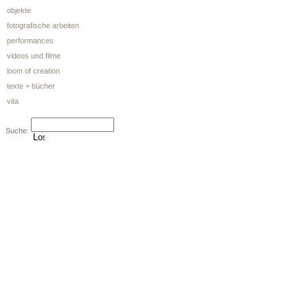
objekte
fotografische arbeiten
performances
videos und filme
loom of creation
texte + bücher
vita
Suche: