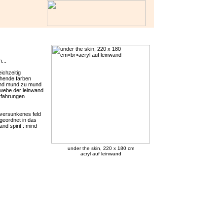
...
eichzeitig
ühende farben
end mund zu mund
gewebe der leinwand
rfahrungen
 versunkenes feld
geordnet in das
nd spirit : mind
under the skin, 220 x 180 cm
acryl auf leinwand