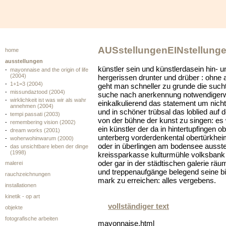
AUSstellungenEINstellung
home
ausstellungen
künstler sein und künstlerdasein hin- u
-
mayonnaise and the origin of life
(2004)
hergerissen drunter und drüber : ohne 
-
1+1=3 (2004)
geht man schneller zu grunde die sucht
-
missundaztood (2004)
suche nach anerkennung notwendiger
-
wirklichkeit ist was wir als wahr
einkalkulierend das statement um nich
annehmen (2004)
und in schöner trübsal das loblied auf 
-
tempi passati (2003)
von der bühne der kunst zu singen: es
-
remembering vision (2002)
ein künstler der da in hintertupfingen o
-
dream works (2001)
unterberg vorderdenkental obertürkhe
-
woherwohinwarum (2000)
oder in überlingen am bodensee ausstell
-
das unsichtbare leben der dinge
(1998)
kreissparkasse kulturmühle volksbank
oder gar in der städtischen galerie räu
malerei
und treppenaufgänge belegend seine bi
rauchzeichnungen
mark zu erreichen: alles vergebens.
installationen
kinetik - op art
vollständiger text
objekte
fotografische arbeiten
mayonnaise.html