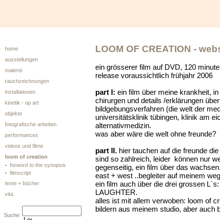
LOOM OF CREATION - webs
home
ausstellungen
ein grösserer film auf DVD, 120 minute
malerei
release voraussichtlich frühjahr 2006
rauchzeichnungen
part I:
ein film über meine krankheit, in
installationen
chirurgen und details /erklärungen üb
kinetik - op art
bildgebungsverfahren (die welt der med
objekte
universitätsklinik tübingen, klinik am e
fotografische arbeiten
alternativmedizin.
was aber wäre die welt ohne freunde?
performances
videos und filme
part II.
hier tauchen auf die freunde di
loom of creation
sind so zahlreich, leider können nur w
-
forword to the synopsis
gegenseitig, ein film über das wachsen,di
-
filmscript
east + west ..begleiter auf meinem wege
ein film auch über die drei grossen L`s
texte + bücher
LAUGHTER.
vita
alles ist mit allem verwoben: loom of c
bildern aus meinem studio, aber auch 
Suche: