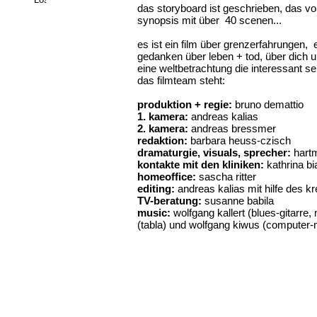
das storyboard ist geschrieben, das v
synopsis mit über 40 scenen...
es ist ein film über grenzerfahrungen, 
gedanken über leben + tod, über dich 
eine weltbetrachtung die interessant se
das filmteam steht:
produktion + regie:
bruno demattio
1. kamera:
andreas kalias
2. kamera:
andreas bressmer
redaktion:
barbara heuss-czisch
dramaturgie, visuals, sprecher:
hartm
kontakte mit den kliniken:
kathrina bi
homeoffice:
sascha ritter
editing:
andreas kalias mit hilfe des 
TV-beratung:
susanne babila
music:
wolfgang kallert (blues-gitarre
(tabla) und wolfgang kiwus (computer-